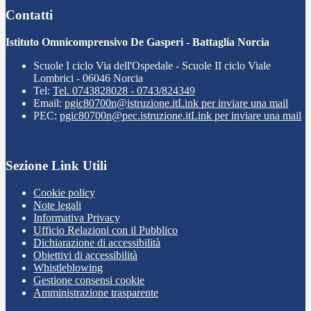
Contatti
Istituto Omnicomprensivo De Gasperi - Battaglia Norcia
Scuole I ciclo Via dell'Ospedale - Scuole II ciclo Viale
Lombrici - 06046 Norcia
Tel:
Tel. 0743828028 - 0743/824349
Email:
pgic80700n@istruzione.it
Link per inviare una mail
PEC:
pgic80700n@pec.istruzione.it
Link per inviare una mail
Sezione Link Utili
Cookie policy
Note legali
Informativa Privacy
Ufficio Relazioni con il Pubblico
Dichiarazione di accessibilità
Obiettivi di accessibilità
Whistleblowing
Gestione consensi cookie
Amministrazione trasparente