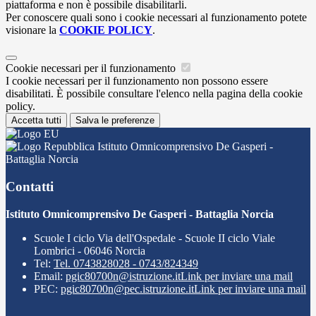
piattaforma e non è possibile disabilitarli.
Per conoscere quali sono i cookie necessari al funzionamento potete
visionare la
COOKIE POLICY
.
Cookie necessari per il funzionamento
I cookie necessari per il funzionamento non possono essere
disabilitati. È possibile consultare l'elenco nella pagina della cookie
policy.
Accetta tutti
Salva le preferenze
Istituto Omnicomprensivo De Gasperi -
Battaglia Norcia
Contatti
Istituto Omnicomprensivo De Gasperi - Battaglia Norcia
Scuole I ciclo Via dell'Ospedale - Scuole II ciclo Viale
Lombrici - 06046 Norcia
Tel:
Tel. 0743828028 - 0743/824349
Email:
pgic80700n@istruzione.it
Link per inviare una mail
PEC:
pgic80700n@pec.istruzione.it
Link per inviare una mail