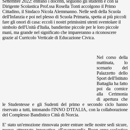
Settembre 2022: entrano i docenti, seguono gli studenti e con la
Dirigente Scolastica Prof.ssa Rosella Tonti accolgono il Primo
Cittadino, il Sindaco Nicola Alemmanno. Nelle sedi della Scuola
dell'Infanzia e poi nel plesso di Scuola Primaria, spetta ai più piccoli
fare gli onori di casa: eccoli i nostri primissimi utenti sventolare il
simbolo dell'Unità d'Italia, bandierine piccole per le loro piccole
mani, ma grande nel significato che impareranno a riconoscere
grazie al Curricolo Verticale di Educazione Civica.
Nel corso della
mattinata, lo
scenario del
Palazzetto dello
Sport dell'Istituto
Battaglia ha fatto
poi da cornice
alla Cerimonia
di apertura che
le Studentesse e gli Sudenti del primo e secondo ciclo hanno
riservato a tutti, intonando l'INNO D'ITALIA, con la collaborazione
del Complesso Bandistico Città di Norcia.
E' stato un'emozione rinnovata poter entrare nelle nostre sedi sicure,
nuove, attrezzate, innovative, all'avanguardia. Buon anno scolastico