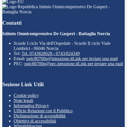
Istituto Omnicomprensivo De Gasperi -
Battaglia Norcia
Contatti
Istituto Omnicomprensivo De Gasperi - Battaglia Norcia
Scuole I ciclo Via dell'Ospedale - Scuole II ciclo Viale
Lombrici - 06046 Norcia
Tel:
Tel. 0743828028 - 0743/824349
Email:
pgic80700n@istruzione.it
Link per inviare una mail
PEC:
pgic80700n@pec.istruzione.it
Link per inviare una mail
Sezione Link Utili
Cookie policy
Note legali
Informativa Privacy
Ufficio Relazioni con il Pubblico
Dichiarazione di accessibilità
Obiettivi di accessibilità
Whistleblowing