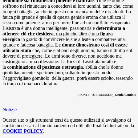
femminile sia considerato potente e naturale
. Tutte le donne
soffrono nel rinunciare a concedersi ai loro uomini, tanto che, come
in ogni battaglia, anche in questa non mancano delle dissidenti.
La
fatica più grande è quella di questa geniale eroina che utilizza il
sesso come potente arma per porre fine ad un conflitto esasperato.
Lisistrata è una donna intelligente, passionaria e
determinata a
ottenere ciò che desidera
, ma più che altro è una
figura
energica
in grado di convincere le sue alleate a combattere una
grande e faticosa battaglia.
Le donne dimostrano così di essere
utili allo Stato
che, come e al pari degli uomini, hanno il diritto e il
dovere di proteggere.
Le armi sono diverse, non uccidono ma
costringono a una riflessione. La forza di Lisistrata infatti è
la
combinazione di pazienza e strategia
, abilità che le donne
quotidianamente sperimentano; soltanto in questo modo
l’aggrovigliato gomitolo della guerra potrà essere sciolto, tessendo
la trama di una pace duratura.
(FONTE: TUTTOMONDO_
Giulia Contini)
Notizie
Questo sito o gli strumenti terzi da questo utilizzati si avvalgono di
cookie necessari al funzionamento ed utili alle finalità illustrate nella
COOKIE POLICY
.