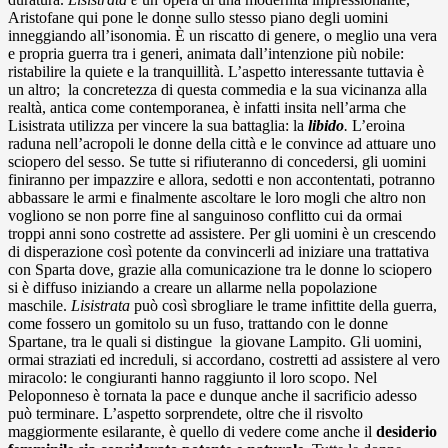
Aristofane qui pone le donne sullo stesso piano degli uomini
inneggiando all’isonomia. È un riscatto di genere, o meglio una vera
e propria guerra tra i generi, animata dall’intenzione più nobile:
ristabilire la quiete e la tranquillità. L’aspetto interessante tuttavia è
un altro; la concretezza di questa commedia e la sua vicinanza alla
realtà, antica come contemporanea, è infatti insita nell’arma che
Lisistrata utilizza per vincere la sua battaglia: la
libido
.
L’eroina
raduna nell’acropoli le donne della città e le convince ad attuare uno
sciopero del sesso. Se tutte si rifiuteranno di concedersi, gli uomini
finiranno per impazzire e allora, sedotti e non accontentati, potranno
abbassare le armi e finalmente ascoltare le loro mogli che altro non
vogliono se non porre fine al sanguinoso conflitto cui da ormai
troppi anni sono costrette ad assistere.
Per gli uomini è un crescendo
di disperazione così potente da convincerli ad iniziare una trattativa
con Sparta dove, grazie alla comunicazione tra le donne lo sciopero
si è diffuso iniziando a creare un allarme nella popolazione
maschile.
Lisistrata
può così sbrogliare le trame infittite della guerra,
come fossero un gomitolo su un fuso, trattando con le donne
Spartane, tra le quali si distingue la giovane Lampito. Gli uomini,
ormai straziati ed increduli, si accordano, costretti ad assistere al vero
miracolo: le congiuranti hanno raggiunto il loro scopo. Nel
Peloponneso è tornata la pace e dunque anche il sacrificio adesso
può terminare.
L’aspetto sorprendete, oltre che il risvolto
maggiormente esilarante, è quello di vedere come anche il
desiderio