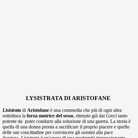
LYSISTRATA DI ARISTOFANE
Lisistrata
di
Aristofane
è una commedia che più di ogni altra
sottolinea la
forza motrice del sesso
, ritenuto già dai Greci tanto
potente da poter condurre alla soluzione di una guerra. La storia è
quella di una donna pronta a sacrificare il proprio piacere e quello
delle sue concittadine per convincere gli uomini alla pace
duratura.
Lisistrata è
un’opera di una modernità impressionante,