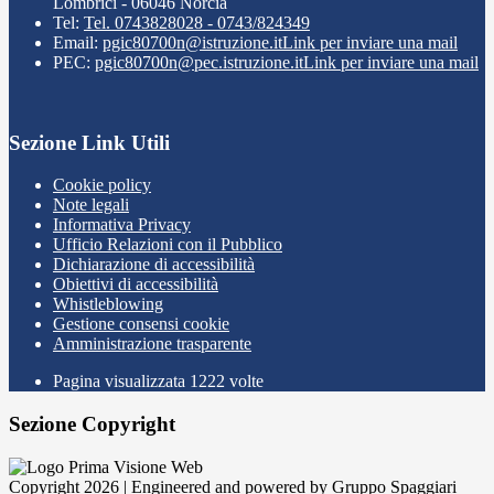
Lombrici - 06046 Norcia
Tel:
Tel. 0743828028 - 0743/824349
Email:
pgic80700n@istruzione.it
Link per inviare una mail
PEC:
pgic80700n@pec.istruzione.it
Link per inviare una mail
Sezione Link Utili
Cookie policy
Note legali
Informativa Privacy
Ufficio Relazioni con il Pubblico
Dichiarazione di accessibilità
Obiettivi di accessibilità
Whistleblowing
Gestione consensi cookie
Amministrazione trasparente
Pagina visualizzata
1222
volte
Sezione Copyright
Copyright 2026 | Engineered and powered by Gruppo Spaggiari