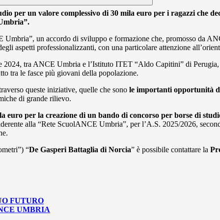
udio per un valore complessivo di 30 mila euro per i ragazzi che deci
 Umbria”.
ANCE Umbria”, un accordo di sviluppo e formazione che, promosso da ANC
li aspetti professionalizzanti, con una particolare attenzione all’orien
bre 2024, tra ANCE Umbria e l’Istituto ITET “Aldo Capitini” di Perugia, 
utto tra le fasce più giovani della popolazione.
traverso queste iniziative, quelle che sono
le importanti opportunità di 
miche di grande rilievo.
a euro per la creazione di un bando di concorso per borse di studi
o aderente alla “Rete ScuolANCE Umbria”, per l’A.S. 2025/2026, secondo
ne.
metri”) “
De Gasperi Battaglia di Norcia
” è possibile contattare la
Pr
TUO FUTURO
ANCE UMBRIA