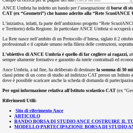
ANCE Umbria ha indetto un bando per l’assegnazione di
borse di st
CAT (ex “Geometri”) che hanno aderito alla “Rete ScuolANCE
L’iniziativa, infatti, fa parte dell’ambizioso progetto “Rete Scuol
e Territorio) della Regione. In particolare ANCE Umbria si occuperà deg
La Rete nasce nell’ambito di un Protocollo d’Intesa, siglato il 2 otto
professionali e il capitale umano nella filiera delle costruzioni, sopratt
L’obiettivo di ANCE Umbria è quello di far cogliere ai ragazzi,
at
sempre altamente formativo e garantito da tutele contrattuali ed econo
Ance Umbria, a tal fine, ha deliberato di destinare
la somma di 30 mil
classi prime di un corso di studio ad indirizzo CAT presso un Istitut
dove è possibile scaricare anche la scheda di domanda di partecipazio
Per ogni informazione relativa all'Istituto scolastico
CAT
(ex “Geo
Riferimenti Utili:
Sito di riferimento Ance
ARTICOLO
BANDO BORSA DI STUDIO ANCE COSTRUIRE IL 
MODELLO PARTECIPAZIONE BORSA DI STUDIO 