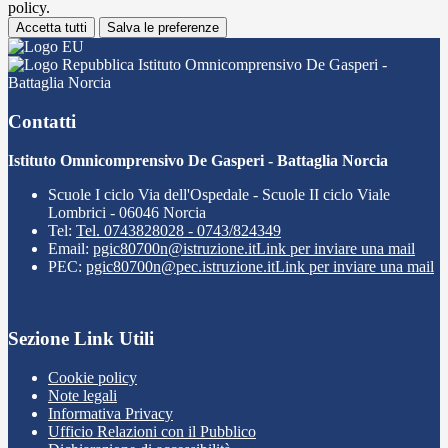
policy.
Accetta tutti
Salva le preferenze
Istituto Omnicomprensivo De Gasperi -
Battaglia Norcia
Contatti
Istituto Omnicomprensivo De Gasperi - Battaglia Norcia
Scuole I ciclo Via dell'Ospedale - Scuole II ciclo Viale
Lombrici - 06046 Norcia
Tel:
Tel. 0743828028 - 0743/824349
Email:
pgic80700n@istruzione.it
Link per inviare una mail
PEC:
pgic80700n@pec.istruzione.it
Link per inviare una mail
Sezione Link Utili
Cookie policy
Note legali
Informativa Privacy
Ufficio Relazioni con il Pubblico