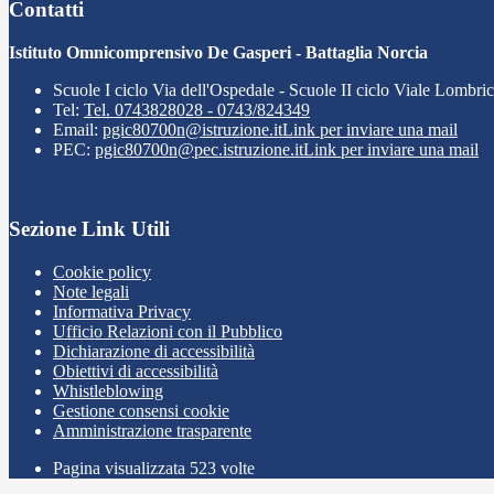
Contatti
Istituto Omnicomprensivo De Gasperi - Battaglia Norcia
Scuole I ciclo Via dell'Ospedale - Scuole II ciclo Viale Lombri
Tel:
Tel. 0743828028 - 0743/824349
Email:
pgic80700n@istruzione.it
Link per inviare una mail
PEC:
pgic80700n@pec.istruzione.it
Link per inviare una mail
Sezione Link Utili
Cookie policy
Note legali
Informativa Privacy
Ufficio Relazioni con il Pubblico
Dichiarazione di accessibilità
Obiettivi di accessibilità
Whistleblowing
Gestione consensi cookie
Amministrazione trasparente
Pagina visualizzata
523
volte