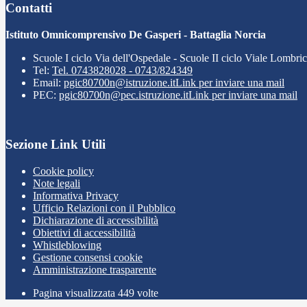
Contatti
Istituto Omnicomprensivo De Gasperi - Battaglia Norcia
Scuole I ciclo Via dell'Ospedale - Scuole II ciclo Viale Lombri
Tel:
Tel. 0743828028 - 0743/824349
Email:
pgic80700n@istruzione.it
Link per inviare una mail
PEC:
pgic80700n@pec.istruzione.it
Link per inviare una mail
Sezione Link Utili
Cookie policy
Note legali
Informativa Privacy
Ufficio Relazioni con il Pubblico
Dichiarazione di accessibilità
Obiettivi di accessibilità
Whistleblowing
Gestione consensi cookie
Amministrazione trasparente
Pagina visualizzata
449
volte