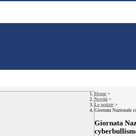
Home
>
Novità
>
Le notizie
>
Giornata Nazionale co
Giornata Nazi
cyberbullism