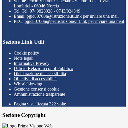
Scuole I ciclo Via dell'Ospedale - Scuole II ciclo Viale
Lombrici - 06046 Norcia
Tel:
Tel. 0743828028 - 0743/824349
Email:
pgic80700n@istruzione.it
Link per inviare una mail
PEC:
pgic80700n@pec.istruzione.it
Link per inviare una mail
Sezione Link Utili
Cookie policy
Note legali
Informativa Privacy
Ufficio Relazioni con il Pubblico
Dichiarazione di accessibilità
Obiettivi di accessibilità
Whistleblowing
Gestione consensi cookie
Amministrazione trasparente
Pagina visualizzata
322
volte
Sezione Copyright