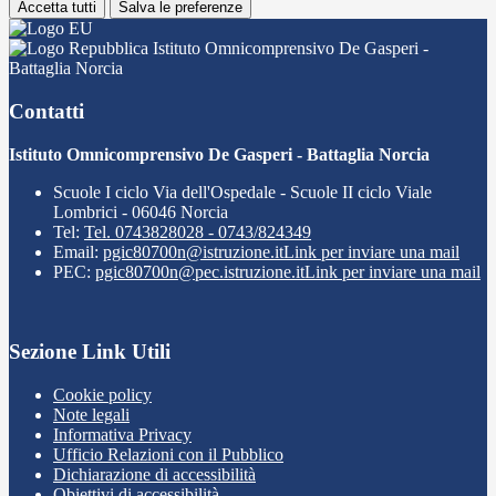
Accetta tutti
Salva le preferenze
Istituto Omnicomprensivo De Gasperi -
Battaglia Norcia
Contatti
Istituto Omnicomprensivo De Gasperi - Battaglia Norcia
Scuole I ciclo Via dell'Ospedale - Scuole II ciclo Viale
Lombrici - 06046 Norcia
Tel:
Tel. 0743828028 - 0743/824349
Email:
pgic80700n@istruzione.it
Link per inviare una mail
PEC:
pgic80700n@pec.istruzione.it
Link per inviare una mail
Sezione Link Utili
Cookie policy
Note legali
Informativa Privacy
Ufficio Relazioni con il Pubblico
Dichiarazione di accessibilità
Obiettivi di accessibilità