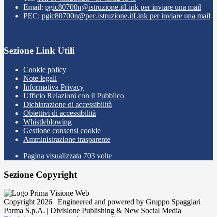
Email:
pgic80700n@istruzione.it
Link per inviare una mail
PEC:
pgic80700n@pec.istruzione.it
Link per inviare una mail
Sezione Link Utili
Cookie policy
Note legali
Informativa Privacy
Ufficio Relazioni con il Pubblico
Dichiarazione di accessibilità
Obiettivi di accessibilità
Whistleblowing
Gestione consensi cookie
Amministrazione trasparente
Pagina visualizzata
703
volte
Sezione Copyright
Copyright 2026 | Engineered and powered by Gruppo Spaggiari
Parma S.p.A. | Divisione Publishing & New Social Media