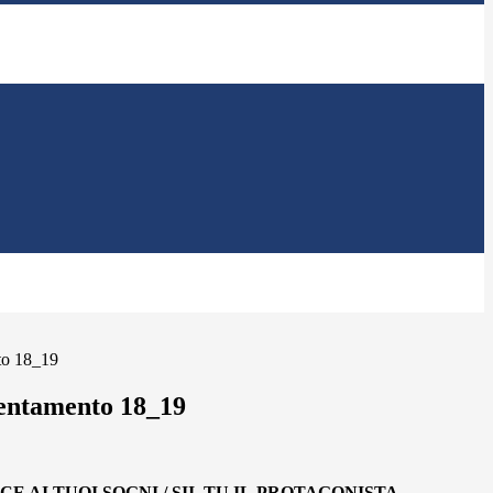
to 18_19
entamento 18_19
CE AI TUOI SOGNI /
SII TU IL
PROT
AGONISTA