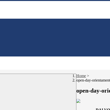
Home
>
open-day-orientamen
open-day-ori
DAI VO