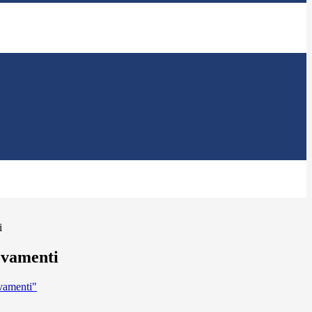
i
ovamenti
vamenti"