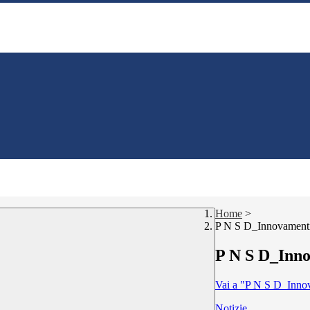
Home
>
P N S D_Innovament
P N S D_Inn
Vai a "P N S D_Inno
Notizie