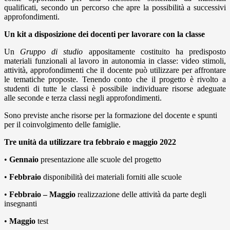
qualificati, secondo un percorso che apre la possibilità a successivi
approfondimenti.
Un kit a disposizione dei docenti per lavorare con la classe
Un
G
ruppo di studio
appositamente costituito ha predisposto
materiali funzionali al lavoro in autonomia in classe
:
video stimoli,
attività, approfondimenti che il docente può utilizzare per affrontare
le tematiche proposte. Tenendo conto che
il progetto
è rivolt
o
a
studenti di tutte le classi è possibile individuare risorse adeguate
all
e
second
e
e terza classi negli approfondiment
i.
Sono previst
e anche risorse per la formazione del docente e spunti
per il coinvolgimento delle famiglie.
Tre
unità da utilizzare tra
febbraio
e
maggio
2022
•
Gennaio
presentazione alle scuole del progetto
•
Febbraio
disponibilità dei materiali forniti alle scuole
•
Febbraio
–
Maggio
realizzazione delle attività da parte degli
insegnanti
•
Maggio
test