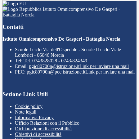
Istituto Omnicomprensivo De Gasperi -
Battaglia Norcia
Contatti
Istituto Omnicomprensivo De Gasperi - Battaglia Norcia
Scuole I ciclo Via dell'Ospedale - Scuole II ciclo Viale
Lombrici - 06046 Norcia
Tel:
Tel. 0743828028 - 0743/824349
Email:
pgic80700n@istruzione.it
Link per inviare una mail
PEC:
pgic80700n@pec.istruzione.it
Link per inviare una mail
Sezione Link Utili
Cookie policy
Note legali
Informativa Privacy
Ufficio Relazioni con il Pubblico
Dichiarazione di accessibilità
Obiettivi di accessibilità