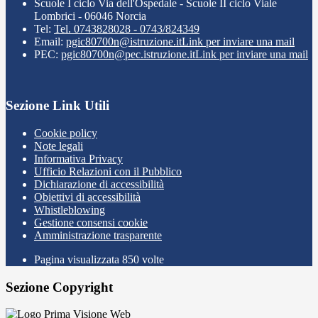
Scuole I ciclo Via dell'Ospedale - Scuole II ciclo Viale
Lombrici - 06046 Norcia
Tel:
Tel. 0743828028 - 0743/824349
Email:
pgic80700n@istruzione.it
Link per inviare una mail
PEC:
pgic80700n@pec.istruzione.it
Link per inviare una mail
Sezione Link Utili
Cookie policy
Note legali
Informativa Privacy
Ufficio Relazioni con il Pubblico
Dichiarazione di accessibilità
Obiettivi di accessibilità
Whistleblowing
Gestione consensi cookie
Amministrazione trasparente
Pagina visualizzata
850
volte
Sezione Copyright