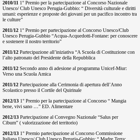
2010/11
1° Premio per la partecipazione al Concorso Nazionale
Unesco/ Club Unesco Perugia-Gubbio: “ Diversità culturale e diritti
umani: esperienze e proposte dei giovani per un pacifico incontro tra
le culture”
2011/12
1° Premio per partecipazione al Concorso Unesco/Club
Unesco Perugia-Gubbio “Acqua-Acquedotti-Fontane: per conoscere
e sostenere il nostro territorio”
2011/12
Partecipazione all’iniziativa “A Scuola di Costituzione con
l’alto patronato del Presidente della Repubblica
2011/12
Secondo anno di adesione al programma Unicef-Miur:
Verso una Scuola Amica
2011/12
Partecipazione alla Cerimonia di apertura dell’Anno
Scolastico presso il Cortile del Quirinale
2012/13
1° Premio per la partecipazione al Concorso “ Mangia
bene, vivi sano …” ED. Alimentare
2012/13
Partecipazione al Convegno Nazionale “Salus per
Cibum” ( valorizzazione del territorio)
2012/13
1° Premio partecipazione al Concorso Commissione
Italiana Unesco/ Club Unesco Perugia-Gubbio: “ Madre Terra: