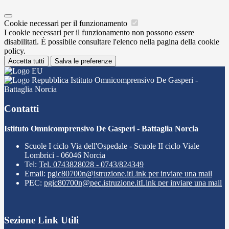
Cookie necessari per il funzionamento
I cookie necessari per il funzionamento non possono essere
disabilitati. È possibile consultare l'elenco nella pagina della cookie
policy.
Accetta tutti
Salva le preferenze
Istituto Omnicomprensivo De Gasperi -
Battaglia Norcia
Contatti
Istituto Omnicomprensivo De Gasperi - Battaglia Norcia
Scuole I ciclo Via dell'Ospedale - Scuole II ciclo Viale
Lombrici - 06046 Norcia
Tel:
Tel. 0743828028 - 0743/824349
Email:
pgic80700n@istruzione.it
Link per inviare una mail
PEC:
pgic80700n@pec.istruzione.it
Link per inviare una mail
Sezione Link Utili