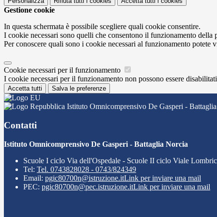
Personalizza
Rifiuta tutti
i cookies
Accetta tutti
i cookies
Gestione cookie
In questa schermata è possibile scegliere quali cookie consentire.
I cookie necessari sono quelli che consentono il funzionamento della pi
Per conoscere quali sono i cookie necessari al funzionamento potete v
Cookie necessari per il funzionamento
I cookie necessari per il funzionamento non possono essere disabilitati.
Accetta tutti
Salva le preferenze
Istituto Omnicomprensivo De Gasperi - Battaglia
Contatti
Istituto Omnicomprensivo De Gasperi - Battaglia Norcia
Scuole I ciclo Via dell'Ospedale - Scuole II ciclo Viale Lombri
Tel:
Tel. 0743828028 - 0743/824349
Email:
pgic80700n@istruzione.it
Link per inviare una mail
PEC:
pgic80700n@pec.istruzione.it
Link per inviare una mail