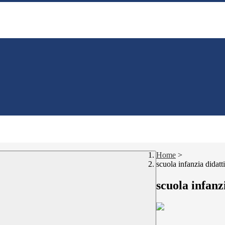
Home
>
scuola infanzia didatt
scuola infanz