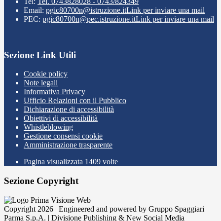
Tel:
Tel. 0743828028 - 0743/824349
Email:
pgic80700n@istruzione.it
Link per inviare una mail
PEC:
pgic80700n@pec.istruzione.it
Link per inviare una mail
Sezione Link Utili
Cookie policy
Note legali
Informativa Privacy
Ufficio Relazioni con il Pubblico
Dichiarazione di accessibilità
Obiettivi di accessibilità
Whistleblowing
Gestione consensi cookie
Amministrazione trasparente
Pagina visualizzata
1409
volte
Sezione Copyright
Copyright 2026 | Engineered and powered by Gruppo Spaggiari
Parma S.p.A. | Divisione Publishing & New Social Media