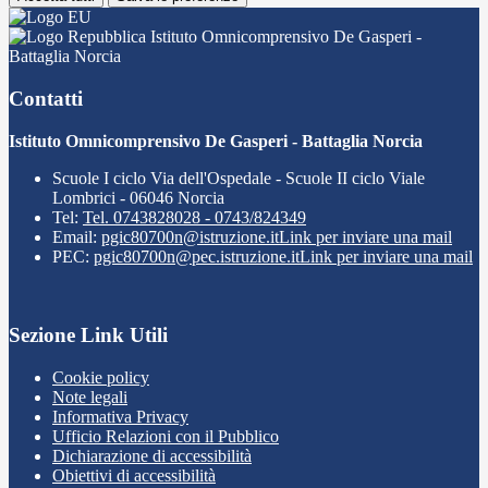
Istituto Omnicomprensivo De Gasperi -
Battaglia Norcia
Contatti
Istituto Omnicomprensivo De Gasperi - Battaglia Norcia
Scuole I ciclo Via dell'Ospedale - Scuole II ciclo Viale
Lombrici - 06046 Norcia
Tel:
Tel. 0743828028 - 0743/824349
Email:
pgic80700n@istruzione.it
Link per inviare una mail
PEC:
pgic80700n@pec.istruzione.it
Link per inviare una mail
Sezione Link Utili
Cookie policy
Note legali
Informativa Privacy
Ufficio Relazioni con il Pubblico
Dichiarazione di accessibilità
Obiettivi di accessibilità