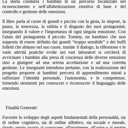
La storia condurrà i bambini in un percorso focalizzato nel
riconoscimento e nell’alfabetizzazione emotiva di base e del
controllo e gestione delle emozioni.
Il libro parla al cuore di grandi e piccini con la gioia, lo stupore, la
paura, la tenerezza, la rabbia e il disgusto dei suoi protagonisti,
insegnando il valore e l'importanza di ogni singola emozione. Con
l'aiuto del protagonista il piccolo Tommy, un bambino che non
sopporta di essere definito dai grandi “troppo sensibile” e dei buffi
folletti che abitano nel suo cuore, tramite il dialogo, la riflessione e le
varie attività pratiche svolte nei vari laboratori si cercherà di
avvicinare i bambini alla presa di coscienza delle diverse emozioni
sino a giungere ad una serena accettazione e ad una corretta
gestione. Le insegnanti intendono pertanto, con la realizzazione del
progetto proporre ai bambini percorsi di apprendimento mirati a
rafforzare l’identità personale, l'autonomia, e le competenze,
fornendo strumenti per conoscere e riconoscere il linguaggio delle
emozioni.
Finalità Generale:
Favorire lo sviluppo degli aspetti fondamentali della personalità, sia
di ordine cognitivo, sia di ordine affettivo, sia sociale e morale,
dando ampio spazio al conoscere, all'esprimere, all'agire e al gestire