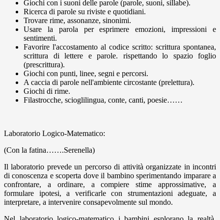
Giochi con i suoni delle parole (parole, suoni, sillabe).
Ricerca di parole su riviste e quotidiani.
Trovare rime, assonanze, sinonimi.
Usare la parola per esprimere emozioni, impressioni e
sentimenti.
Favorire l'accostamento al codice scritto: scrittura spontanea,
scrittura di lettere e parole. rispettando lo spazio foglio
(prescrittura).
Giochi con punti, linee, segni e percorsi.
A caccia di parole nell'ambiente circostante (prelettura).
Giochi di rime.
Filastrocche, scioglilingua, conte, canti, poesie……
Laboratorio Logico-Matematico:
(Con la fatina…….Serenella)
Il laboratorio prevede un percorso di attività organizzate in incontri
di conoscenza e scoperta dove il bambino sperimentando imparare a
confrontare, a ordinare, a compiere stime approssimative, a
formulare ipotesi, a verificarle con strumentazioni adeguate, a
interpretare, a intervenire consapevolmente sul mondo.
Nel laboratorio logico-matematico i bambini esplorano la realtà,