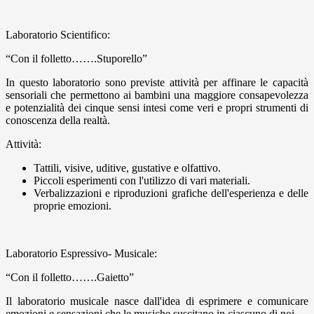
Laboratorio Scientifico:
“Con il folletto…….Stuporello”
In questo laboratorio sono previste attività per affinare le capacità
sensoriali che permettono ai bambini una maggiore consapevolezza
e potenzialità dei cinque sensi intesi come veri e propri strumenti di
conoscenza della realtà.
Attività:
Tattili, visive, uditive, gustative e olfattivo.
Piccoli esperimenti con l'utilizzo di vari materiali.
Verbalizzazioni e riproduzioni grafiche dell'esperienza e delle
proprie emozioni.
Laboratorio Espressivo- Musicale:
“Con il folletto…….Gaietto”
Il laboratorio musicale nasce dall'idea di esprimere e comunicare
emozioni e sensazioni che le musiche suscitano in ciascuno di noi.