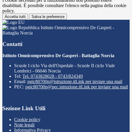
I cookie necessari per il funzionamento non possono essere
disabilitati. È possibile consultare l'elenco nella pagina della cookie
policy.
Accetta tutti
Salva le preferenze
Istituto Omnicomprensivo De Gasperi -
Battaglia Norcia
Contatti
Istituto Omnicomprensivo De Gasperi - Battaglia Norcia
Scuole I ciclo Via dell'Ospedale - Scuole II ciclo Viale
Lombrici - 06046 Norcia
Tel:
Tel. 0743828028 - 0743/824349
Email:
pgic80700n@istruzione.it
Link per inviare una mail
PEC:
pgic80700n@pec.istruzione.it
Link per inviare una mail
Sezione Link Utili
Cookie policy
Note legali
Informativa Privacy