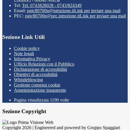
Lombrici - 06046 Norcia
Tel:
Tel. 0743828028 - 0743/824349
Email:
pgic80700n@istruzione.it
Link per inviare una mail
PEC:
pgic80700n@pec.istruzione.it
Link per inviare una mail
Sezione Link Utili
Cookie policy
Note legali
Informativa Privacy
Ufficio Relazioni con il Pubblico
Dichiarazione di accessibilità
Obiettivi di accessibilità
Whistleblowing
Gestione consensi cookie
Amministrazione trasparente
Pagina visualizzata
1190
volte
Sezione Copyright
Copyright 2026 | Engineered and powered by Gruppo Spaggiari