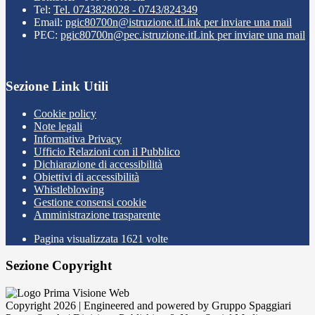
Tel:
Tel. 0743828028 - 0743/824349
Email:
pgic80700n@istruzione.it
Link per inviare una mail
PEC:
pgic80700n@pec.istruzione.it
Link per inviare una mail
Sezione Link Utili
Cookie policy
Note legali
Informativa Privacy
Ufficio Relazioni con il Pubblico
Dichiarazione di accessibilità
Obiettivi di accessibilità
Whistleblowing
Gestione consensi cookie
Amministrazione trasparente
Pagina visualizzata
1621
volte
Sezione Copyright
Copyright 2026 | Engineered and powered by Gruppo Spaggiari