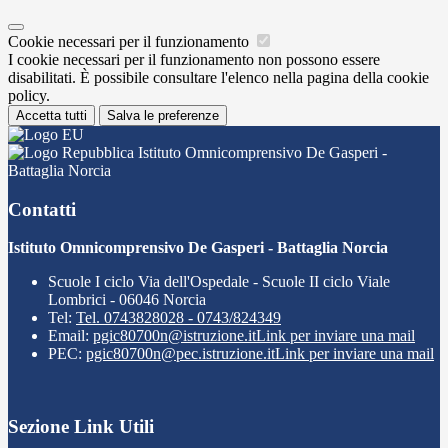
Cookie necessari per il funzionamento
I cookie necessari per il funzionamento non possono essere
disabilitati. È possibile consultare l'elenco nella pagina della cookie
policy.
Accetta tutti
Salva le preferenze
Istituto Omnicomprensivo De Gasperi -
Battaglia Norcia
Contatti
Istituto Omnicomprensivo De Gasperi - Battaglia Norcia
Scuole I ciclo Via dell'Ospedale - Scuole II ciclo Viale
Lombrici - 06046 Norcia
Tel:
Tel. 0743828028 - 0743/824349
Email:
pgic80700n@istruzione.it
Link per inviare una mail
PEC:
pgic80700n@pec.istruzione.it
Link per inviare una mail
Sezione Link Utili