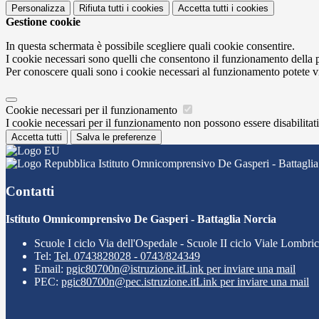
Personalizza
Rifiuta tutti
i cookies
Accetta tutti
i cookies
Gestione cookie
In questa schermata è possibile scegliere quali cookie consentire.
I cookie necessari sono quelli che consentono il funzionamento della pi
Per conoscere quali sono i cookie necessari al funzionamento potete v
Cookie necessari per il funzionamento
I cookie necessari per il funzionamento non possono essere disabilitati.
Accetta tutti
Salva le preferenze
Istituto Omnicomprensivo De Gasperi - Battaglia
Contatti
Istituto Omnicomprensivo De Gasperi - Battaglia Norcia
Scuole I ciclo Via dell'Ospedale - Scuole II ciclo Viale Lombri
Tel:
Tel. 0743828028 - 0743/824349
Email:
pgic80700n@istruzione.it
Link per inviare una mail
PEC:
pgic80700n@pec.istruzione.it
Link per inviare una mail