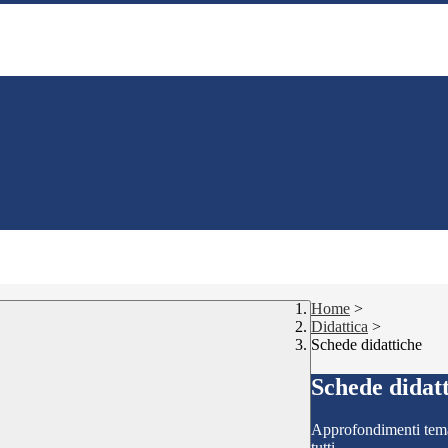
Home
>
Didattica
>
Schede didattiche
Schede didat
Approfondimenti temati
tutti