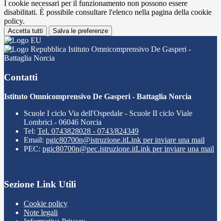
I cookie necessari per il funzionamento non possono essere
disabilitati. È possibile consultare l'elenco nella pagina della cookie
policy.
Accetta tutti
Salva le preferenze
Istituto Omnicomprensivo De Gasperi -
Battaglia Norcia
Contatti
Istituto Omnicomprensivo De Gasperi - Battaglia Norcia
Scuole I ciclo Via dell'Ospedale - Scuole II ciclo Viale
Lombrici - 06046 Norcia
Tel:
Tel. 0743828028 - 0743/824349
Email:
pgic80700n@istruzione.it
Link per inviare una mail
PEC:
pgic80700n@pec.istruzione.it
Link per inviare una mail
Sezione Link Utili
Cookie policy
Note legali