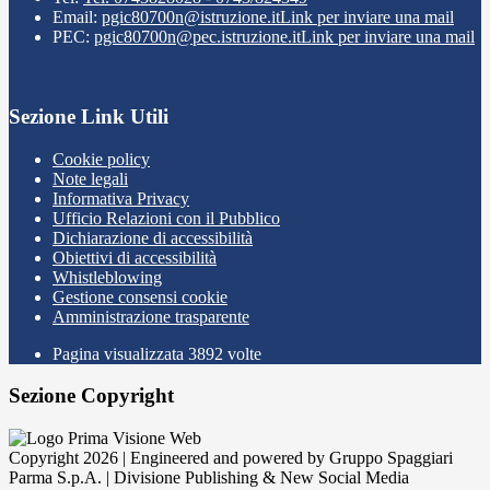
Email:
pgic80700n@istruzione.it
Link per inviare una mail
PEC:
pgic80700n@pec.istruzione.it
Link per inviare una mail
Sezione Link Utili
Cookie policy
Note legali
Informativa Privacy
Ufficio Relazioni con il Pubblico
Dichiarazione di accessibilità
Obiettivi di accessibilità
Whistleblowing
Gestione consensi cookie
Amministrazione trasparente
Pagina visualizzata
3892
volte
Sezione Copyright
Copyright 2026 | Engineered and powered by Gruppo Spaggiari
Parma S.p.A. | Divisione Publishing & New Social Media