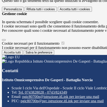
Questo sito o gli strumenti terzi da questo utilizzati si avvalgono di coo
Personalizza
Rifiuta tutti
i cookies
Accetta tutti
i cookies
Gestione cookie
In questa schermata è possibile scegliere quali cookie consentire.
I cookie necessari sono quelli che consentono il funzionamento della pi
Per conoscere quali sono i cookie necessari al funzionamento potete v
Cookie necessari per il funzionamento
I cookie necessari per il funzionamento non possono essere disabilitati.
Accetta tutti
Salva le preferenze
Istituto Omnicomprensivo De Gasperi - Battaglia
Contatti
Istituto Omnicomprensivo De Gasperi - Battaglia Norcia
Scuole I ciclo Via dell'Ospedale - Scuole II ciclo Viale Lombri
Tel:
Tel. 0743828028 - 0743/824349
Email:
pgic80700n@istruzione.it
Link per inviare una mail
PEC:
pgic80700n@pec.istruzione.it
Link per inviare una mail