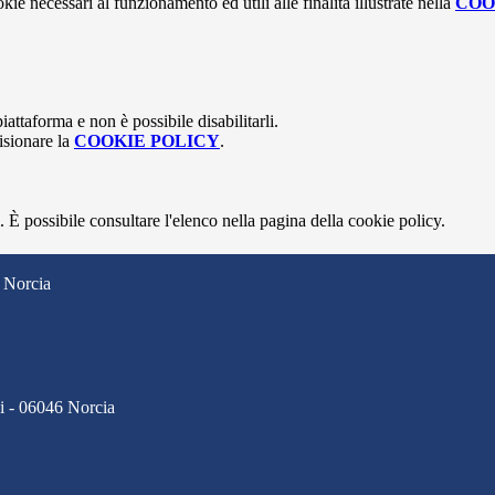
kie necessari al funzionamento ed utili alle finalità illustrate nella
COO
attaforma e non è possibile disabilitarli.
isionare la
COOKIE POLICY
.
 È possibile consultare l'elenco nella pagina della cookie policy.
 Norcia
ci - 06046 Norcia