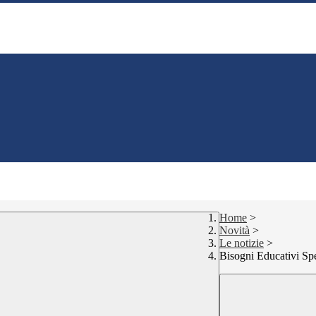
Home
>
Novità
>
Le notizie
>
Bisogni Educativi Spec