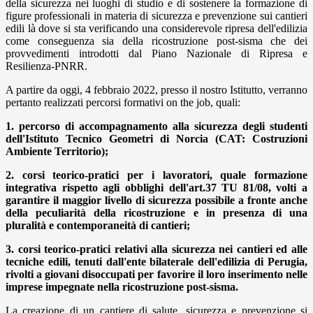
della sicurezza nei luoghi di studio e di
sostenere la formazione di
figure professionali in materia di sicurezza e prevenzione sui cantieri
edili là dove si sta verificando una considerevole ripresa dell'edilizia
come conseguenza sia della ricostruzione post-sisma che dei
provvedimenti introdotti dal Piano Nazionale di Ripresa e
Resilienza-PNRR.
A partire da oggi, 4 febbraio 2022, presso il nostro Istitutto, verranno
pertanto realizzati percorsi formativi on the job, quali:
1. percorso di accompagnamento alla sicurezza degli studenti
dell'Istituto Tecnico Geometri di Norcia (CAT: Costruzioni
Ambiente Territorio);
2. corsi teorico-pratici per i lavoratori, quale formazione
integrativa rispetto agli obblighi dell'art.37 TU 81/08, volti a
garantire il maggior livello di sicurezza possibile a fronte anche
della peculiarità della ricostruzione e in presenza di una
pluralità e contemporaneità di cantieri;
3. corsi teorico-pratici relativi alla sicurezza nei cantieri ed alle
tecniche edili, tenuti dall'ente bilaterale dell'edilizia di Perugia,
rivolti a giovani disoccupati per favorire il loro inserimento nelle
imprese impegnate nella ricostruzione post-sisma.
La creazione di un cantiere di salute, sicurezza e prevenzione si