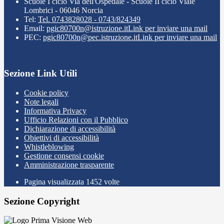
Scuole I ciclo Via dell'Ospedale - Scuole II ciclo Viale
Lombrici - 06046 Norcia
Tel:
Tel. 0743828028 - 0743/824349
Email:
pgic80700n@istruzione.it
Link per inviare una mail
PEC:
pgic80700n@pec.istruzione.it
Link per inviare una mail
Sezione Link Utili
Cookie policy
Note legali
Informativa Privacy
Ufficio Relazioni con il Pubblico
Dichiarazione di accessibilità
Obiettivi di accessibilità
Whistleblowing
Gestione consensi cookie
Amministrazione trasparente
Pagina visualizzata
1452
volte
Sezione Copyright