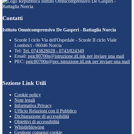
Istituto Omnicomprensivo De Gasperi -
Battaglia Norcia
Contatti
Istituto Omnicomprensivo De Gasperi - Battaglia Norcia
Scuole I ciclo Via dell'Ospedale - Scuole II ciclo Viale
Lombrici - 06046 Norcia
Tel:
Tel. 0743828028 - 0743/824349
Email:
pgic80700n@istruzione.it
Link per inviare una mail
PEC:
pgic80700n@pec.istruzione.it
Link per inviare una mail
Sezione Link Utili
Cookie policy
Note legali
Informativa Privacy
Ufficio Relazioni con il Pubblico
Dichiarazione di accessibilità
Obiettivi di accessibilità
Whistleblowing
Gestione consensi cookie