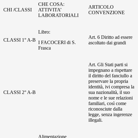
CHE COSA:
ARTICOLO
CHI /CLASSI
ATTIVITA’
CONVENZIONE
LABORATORIALI
Libro:
Art. 6 Diritto ad essere
CLASSI 1° A-B
I FACOCERI di S.
ascoltato dai grandi
Frasca
Art. Gli Stati parti si
impegnano a rispettare
il diritto del fanciullo a
preservare la propria
identità, ivi compresa la
CLASSI 2° A-B
sua nazionalità, il suo
nome e le sue relazioni
familiari, così come
riconosciute dalla
legge, senza ingerenze
illegali.
Alimentazione