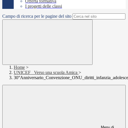
Offerta formativa
I progetti delle classi
Campo di ricerca per le pagine del sito
Home
>
UNICEF_ Verso una scuola Amica
>
30°Anniversario_Convenzione_ONU_diritti_infanzia_adolesc
Menu di