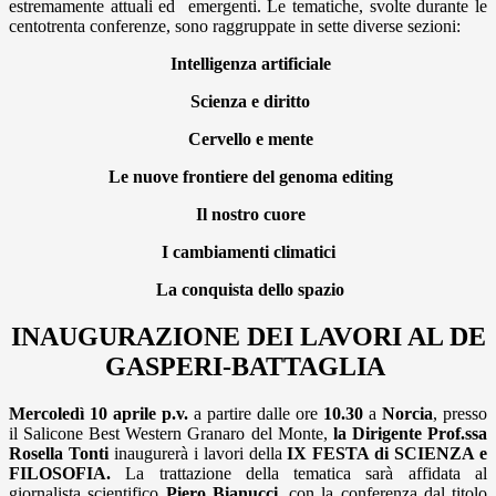
estremamente attuali ed emergenti. Le tematiche, svolte durante le
centotrenta conferenze, sono raggruppate in sette diverse sezioni:
Intelligenza artificiale
Scienza e diritto
Cervello e mente
Le nuove frontiere del genoma editing
Il nostro cuore
I cambiamenti climatici
La conquista dello spazio
INAUGURAZIONE DEI LAVORI AL DE
GASPERI-BATTAGLIA
Mercoledì 10 aprile p.v.
a
partire dalle ore
10.30
a
Norcia
, presso
il Salicone Best Western Granaro del Monte,
la Dirigente Prof.ssa
Rosella Tonti
inaugurerà i lavori della
IX FESTA di SCIENZA e
FILOSOFIA.
La trattazione della tematica sarà affidata al
giornalista scientifico
Piero Bianucci,
con la conferenza dal titolo