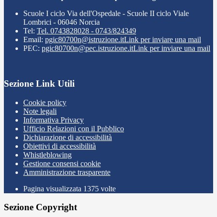
Scuole I ciclo Via dell'Ospedale - Scuole II ciclo Viale
Lombrici - 06046 Norcia
Tel:
Tel. 0743828028 - 0743/824349
Email:
pgic80700n@istruzione.it
Link per inviare una mail
PEC:
pgic80700n@pec.istruzione.it
Link per inviare una mail
Sezione Link Utili
Cookie policy
Note legali
Informativa Privacy
Ufficio Relazioni con il Pubblico
Dichiarazione di accessibilità
Obiettivi di accessibilità
Whistleblowing
Gestione consensi cookie
Amministrazione trasparente
Pagina visualizzata
1375
volte
Sezione Copyright