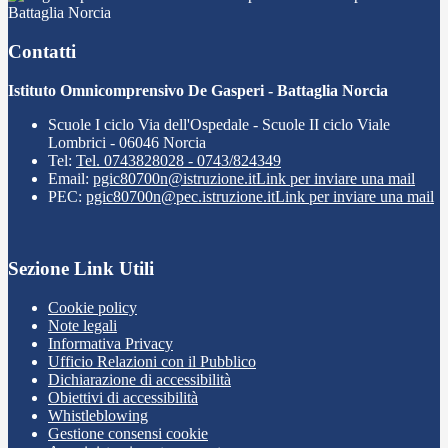
Battaglia Norcia
Contatti
Istituto Omnicomprensivo De Gasperi - Battaglia Norcia
Scuole I ciclo Via dell'Ospedale - Scuole II ciclo Viale
Lombrici - 06046 Norcia
Tel:
Tel. 0743828028 - 0743/824349
Email:
pgic80700n@istruzione.it
Link per inviare una mail
PEC:
pgic80700n@pec.istruzione.it
Link per inviare una mail
Sezione Link Utili
Cookie policy
Note legali
Informativa Privacy
Ufficio Relazioni con il Pubblico
Dichiarazione di accessibilità
Obiettivi di accessibilità
Whistleblowing
Gestione consensi cookie