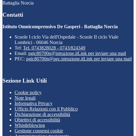
Battaglia Norcia
Contatti
Istituto Omnicomprensivo De Gasperi - Battaglia Norcia
Scuole I ciclo Via dell'Ospedale - Scuole II ciclo Viale
Lombrici - 06046 Norcia
Tel:
Tel. 0743828028 - 0743/824349
Email:
pgic80700n@istruzione.it
Link per inviare una mail
PEC:
pgic80700n@pec.istruzione.it
Link per inviare una mail
Sezione Link Utili
Cookie policy
Note legali
Informativa Privacy
Ufficio Relazioni con il Pubblico
Dichiarazione di accessibilità
Obiettivi di accessibilità
Whistleblowing
Gestione consensi cookie