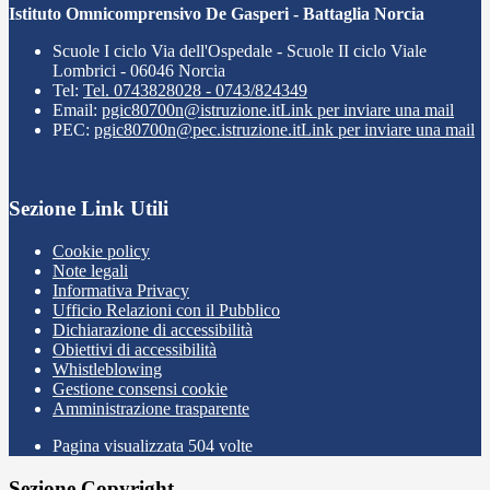
Istituto Omnicomprensivo De Gasperi - Battaglia Norcia
Scuole I ciclo Via dell'Ospedale - Scuole II ciclo Viale
Lombrici - 06046 Norcia
Tel:
Tel. 0743828028 - 0743/824349
Email:
pgic80700n@istruzione.it
Link per inviare una mail
PEC:
pgic80700n@pec.istruzione.it
Link per inviare una mail
Sezione Link Utili
Cookie policy
Note legali
Informativa Privacy
Ufficio Relazioni con il Pubblico
Dichiarazione di accessibilità
Obiettivi di accessibilità
Whistleblowing
Gestione consensi cookie
Amministrazione trasparente
Pagina visualizzata
504
volte
Sezione Copyright