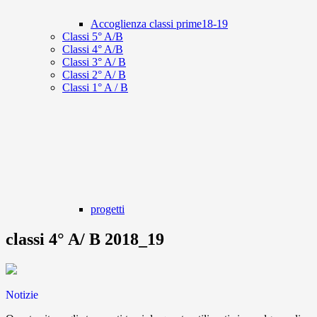
Accoglienza classi prime18-19
Classi 5° A/B
Classi 4° A/B
Classi 3° A/ B
Classi 2° A/ B
Classi 1° A / B
progetti
classi 4° A/ B 2018_19
Notizie