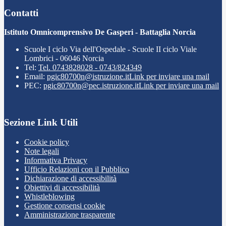
Contatti
Istituto Omnicomprensivo De Gasperi - Battaglia Norcia
Scuole I ciclo Via dell'Ospedale - Scuole II ciclo Viale
Lombrici - 06046 Norcia
Tel:
Tel. 0743828028 - 0743/824349
Email:
pgic80700n@istruzione.it
Link per inviare una mail
PEC:
pgic80700n@pec.istruzione.it
Link per inviare una mail
Sezione Link Utili
Cookie policy
Note legali
Informativa Privacy
Ufficio Relazioni con il Pubblico
Dichiarazione di accessibilità
Obiettivi di accessibilità
Whistleblowing
Gestione consensi cookie
Amministrazione trasparente