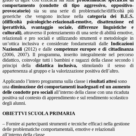
comportamento (condotte di tipo aggressivo, oppositivo-
provocatorio)
sia su una serie di problematiche/difficoltà più
generiche che vengono incluse nella
categoria dei B.E.S.
(difficoltà psicologiche-relazionali-emotive, disattenzione ed
iperattività, svantaggio sociale, differenze linguistiche e
culturali)
, attraverso il potenziamento di una serie di abilità emotive,
relazionali e pro sociali e utilizzando strumenti e metodologie in
un’ottica inclusiva e considerate fondamentali dalle
Indicazioni
Nazionali
(2012) e dalle
competenze europee e di cittadinanza
(2006, 2007). Il programma, inserito integralmente nel percorso
didattico, coinvolge tutti i bambini e ragazzi della classe secondo i
principi della
didattica inclusiva,
stimolando il senso di
appartenenza al gruppo e la valorizzazione positiva dell’altro.
Applicando l’intero programma sulla classe i
risultati attesi
sono
una
diminuzione dei comportamenti inadeguati ed un aumento
delle condotte pro sociali
all’interno della classe con una ricaduta
positiva sul contesto di apprendimento e sul rendimento scolastico
degli alunni.
OBIETTVI SCUOLA PRIMARIA
– Fornire ai partecipanti strumenti e tecniche efficaci nella gestione
delle problematiche comportamentali, emotive e relazionali
all’interno della classe