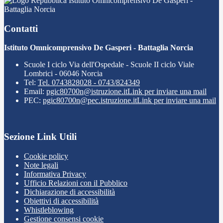
Istituto Omnicomprensivo De Gasperi -
Battaglia Norcia
Contatti
Istituto Omnicomprensivo De Gasperi - Battaglia Norcia
Scuole I ciclo Via dell'Ospedale - Scuole II ciclo Viale
Lombrici - 06046 Norcia
Tel:
Tel. 0743828028 - 0743/824349
Email:
pgic80700n@istruzione.it
Link per inviare una mail
PEC:
pgic80700n@pec.istruzione.it
Link per inviare una mail
Sezione Link Utili
Cookie policy
Note legali
Informativa Privacy
Ufficio Relazioni con il Pubblico
Dichiarazione di accessibilità
Obiettivi di accessibilità
Whistleblowing
Gestione consensi cookie