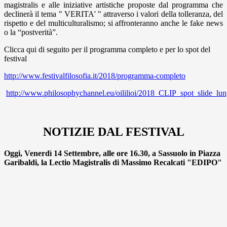
magistralis e alle iniziative artistiche proposte dal programma che
declinerà il tema " VERITA' " attraverso i valori della
tolleranza, del
rispetto e del multiculturalismo; si affronteranno anche le fake news
o la “postverità”.
Clicca qui di seguito per il programma completo e per lo spot del
festival
http://www.festivalfilosofia.it/2018/programma-completo
http://www.philosophychannel.eu/oililioi/2018_CLIP_spot_slide_l
NOTIZIE DAL FESTIVAL
Oggi, Venerdì 14 Settembre, alle ore 16.30, a Sassuolo in Piazza
Garibaldi, la Lectio Magistralis di Massimo Recalcati "EDIPO"