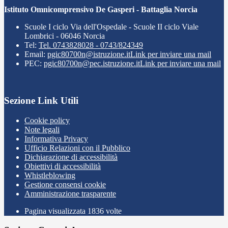
Istituto Omnicomprensivo De Gasperi - Battaglia Norcia
Scuole I ciclo Via dell'Ospedale - Scuole II ciclo Viale
Lombrici - 06046 Norcia
Tel:
Tel. 0743828028 - 0743/824349
Email:
pgic80700n@istruzione.it
Link per inviare una mail
PEC:
pgic80700n@pec.istruzione.it
Link per inviare una mail
Sezione Link Utili
Cookie policy
Note legali
Informativa Privacy
Ufficio Relazioni con il Pubblico
Dichiarazione di accessibilità
Obiettivi di accessibilità
Whistleblowing
Gestione consensi cookie
Amministrazione trasparente
Pagina visualizzata
1836
volte