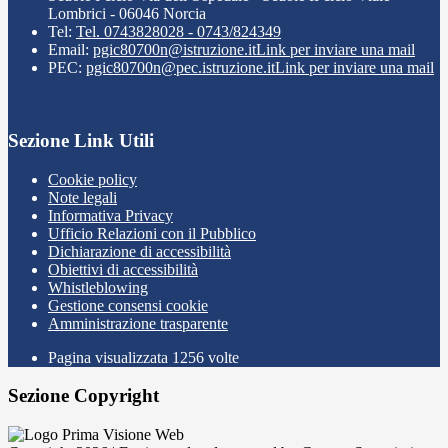
Lombrici - 06046 Norcia
Tel:
Tel. 0743828028 - 0743/824349
Email:
pgic80700n@istruzione.it
Link per inviare una mail
PEC:
pgic80700n@pec.istruzione.it
Link per inviare una mail
Sezione Link Utili
Cookie policy
Note legali
Informativa Privacy
Ufficio Relazioni con il Pubblico
Dichiarazione di accessibilità
Obiettivi di accessibilità
Whistleblowing
Gestione consensi cookie
Amministrazione trasparente
Pagina visualizzata
1256
volte
Sezione Copyright