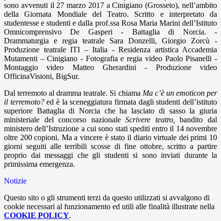
sono avvenuti il 27 marzo 2017 a Cinigiano (Grosseto), nell’ambito
della Giornata Mondiale del Teatro. Scritto e interpretato da
studentesse e studenti e dalla prof.ssa Rosa Maria Marini dell’Istituto
Omnicomprensivo De Gasperi - Battaglia di Norcia. -
Drammaturgia e regia teatrale Sara Donzelli, Giorgio Zorcù -
Produzione teatrale ITI – Italia - Residenza artistica Accademia
Mutamenti – Cinigiano - Fotografia e regia video Paolo Pisanelli -
Montaggio video Matteo Gherardini - Produzione video
OfficinaVisioni, BigSur.
Dal terremoto al dramma teatrale. Si chiama
Ma c’è un emoticon per
il terremoto?
ed è la sceneggiatura firmata dagli studenti dell’istituto
superiore Battaglia di Norcia che ha lasciato di sasso la giuria
ministeriale del concorso nazionale
Scrivere teatro,
bandito dal
ministero dell’Istruzione a cui sono stati spediti entro il 14 novembre
oltre 200 copioni. Ma a vincere è stato il diario virtuale dei primi 10
giorni seguiti alle terribili scosse di fine ottobre, scritto a partire
proprio dai messaggi che gli studenti si sono inviati durante la
primissima emergenza.
Notizie
Questo sito o gli strumenti terzi da questo utilizzati si avvalgono di
cookie necessari al funzionamento ed utili alle finalità illustrate nella
COOKIE POLICY
.