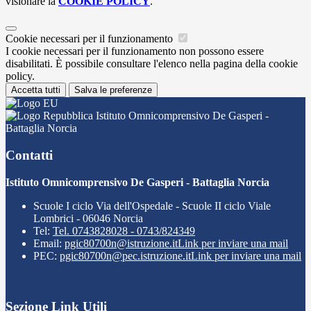
visionare la
COOKIE POLICY
.
Cookie necessari per il funzionamento
I cookie necessari per il funzionamento non possono essere
disabilitati. È possibile consultare l'elenco nella pagina della cookie
policy.
Accetta tutti
Salva le preferenze
Istituto Omnicomprensivo De Gasperi -
Battaglia Norcia
Contatti
Istituto Omnicomprensivo De Gasperi - Battaglia Norcia
Scuole I ciclo Via dell'Ospedale - Scuole II ciclo Viale
Lombrici - 06046 Norcia
Tel:
Tel. 0743828028 - 0743/824349
Email:
pgic80700n@istruzione.it
Link per inviare una mail
PEC:
pgic80700n@pec.istruzione.it
Link per inviare una mail
Sezione Link Utili