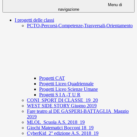
Menu di
navigazione
I progetti delle classi
PCTO-Percorsi-Competenze-Trasversali-Orientamento
Progetti CAT
Progetti Liceo Quadriennale
Progetti Liceo Scienze Umane
Progetti S I A -T U R
CONI_SPORT DI CLASSE_19_20
WEST SIDE STORY Giugno 2019
Fare teatro al DE GASPERI-BATTAGLIA_Maggio
2019
MLOL_Scuola A.S. 2018_19
Giochi Matematici Bocconi 18_19
CyberKid_2° edizione A.S. 2018_19