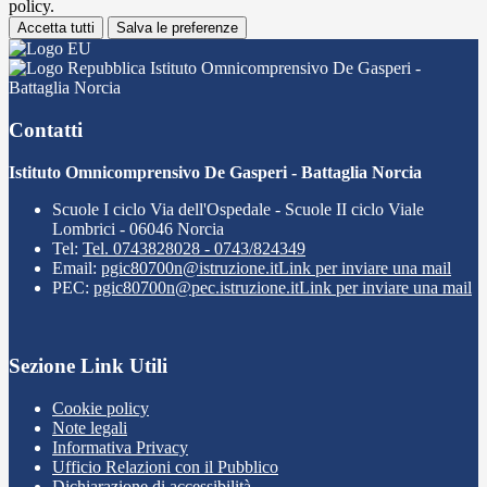
policy.
Accetta tutti
Salva le preferenze
Istituto Omnicomprensivo De Gasperi -
Battaglia Norcia
Contatti
Istituto Omnicomprensivo De Gasperi - Battaglia Norcia
Scuole I ciclo Via dell'Ospedale - Scuole II ciclo Viale
Lombrici - 06046 Norcia
Tel:
Tel. 0743828028 - 0743/824349
Email:
pgic80700n@istruzione.it
Link per inviare una mail
PEC:
pgic80700n@pec.istruzione.it
Link per inviare una mail
Sezione Link Utili
Cookie policy
Note legali
Informativa Privacy
Ufficio Relazioni con il Pubblico
Dichiarazione di accessibilità