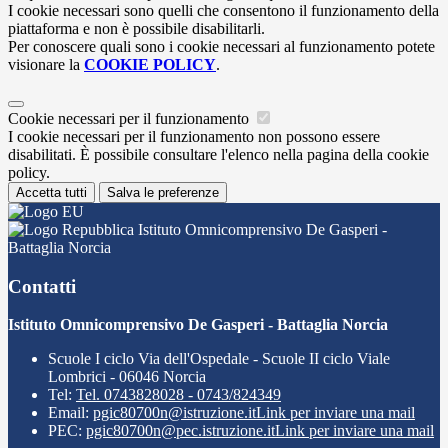
I cookie necessari sono quelli che consentono il funzionamento della
piattaforma e non è possibile disabilitarli.
Per conoscere quali sono i cookie necessari al funzionamento potete
visionare la
COOKIE POLICY
.
Cookie necessari per il funzionamento
I cookie necessari per il funzionamento non possono essere
disabilitati. È possibile consultare l'elenco nella pagina della cookie
policy.
Accetta tutti
Salva le preferenze
Istituto Omnicomprensivo De Gasperi -
Battaglia Norcia
Contatti
Istituto Omnicomprensivo De Gasperi - Battaglia Norcia
Scuole I ciclo Via dell'Ospedale - Scuole II ciclo Viale
Lombrici - 06046 Norcia
Tel:
Tel. 0743828028 - 0743/824349
Email:
pgic80700n@istruzione.it
Link per inviare una mail
PEC:
pgic80700n@pec.istruzione.it
Link per inviare una mail