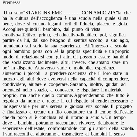
Premessa
Una scuo“STARE INSIEME…………CON AMICIZIA”la che
ha la cultura dell’accoglienza è una scuola nella quale si sta
bene, dove si creano legami forti di fiducia, piacere e gioia.
Accogliere quindi il bambino, dal punto di vista
emotivo/affettivo, prima, ed educativo-didattico, poi, significa
partire da lui, dal suo bisogno di sentirsi accolto, a suo agio,
prendendo sul serio la sua esperienza. All’ingresso a scuola
ogni bambino porta con sé la propria specificità e un proprio
modo di relazionarsi con gli altri. Ci possono essere bambini
che socializzano facilmente, altri, invece, che amano stare un
po’ in disparte. Attraverso varie e molteplici esperienze
aiuteremo i piccoli a prendere coscienza che il loro stare in
mezzo agli altri deve evolversi nella capacità di comprendere,
condividere, aiutare e cooperare. Saranno, inoltre, guidati ad
orientarsi nello spazio, a conoscere e rispettare il materiale
proprio, ma anche quello comune. Apprenderanno che tutto è
regolato da norme e regole il cui rispetto si rende necessario e
indispensabile per una serena e gioiosa vita sociale. Il progetto
è finalizzato a creare un filo conduttore tra il tempo dell’estate
che da poco si è conclusa ed il ritorno a scuola. Un tempo
dove i bambini potranno raccontare, rivivere, rielaborare le
esperienze dell’estate, confrontandole con gli amici della scuola.
I vari racconti ci aiuteranno a trasmettere ai bambini il senso