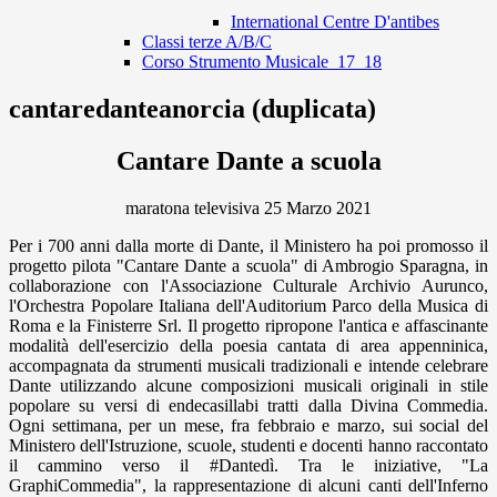
International Centre D'antibes
Classi terze A/B/C
Corso Strumento Musicale_17_18
cantaredanteanorcia (duplicata)
Cantare Dante a scuola
maratona televisiva 25 Marzo 2021
Per i 700 anni dalla morte di Dante, il Ministero ha poi promosso il
progetto pilota "Cantare Dante a scuola" di Ambrogio Sparagna, in
collaborazione con l'Associazione Culturale Archivio Aurunco,
l'Orchestra Popolare Italiana dell'Auditorium Parco della Musica di
Roma e la Finisterre Srl. Il progetto ripropone l'antica e affascinante
modalità dell'esercizio della poesia cantata di area appenninica,
accompagnata da strumenti musicali tradizionali e intende celebrare
Dante utilizzando alcune composizioni musicali originali in stile
popolare su versi di endecasillabi tratti dalla Divina Commedia.
Ogni settimana, per un mese, fra febbraio e marzo, sui social del
Ministero dell'Istruzione, scuole, studenti e docenti hanno raccontato
il cammino verso il #Dantedì. Tra le iniziative, "La
GraphiCommedia", la rappresentazione di alcuni canti dell'Inferno