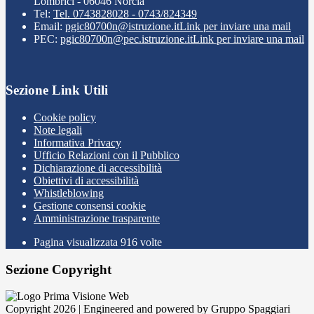
Lombrici - 06046 Norcia
Tel:
Tel. 0743828028 - 0743/824349
Email:
pgic80700n@istruzione.it
Link per inviare una mail
PEC:
pgic80700n@pec.istruzione.it
Link per inviare una mail
Sezione Link Utili
Cookie policy
Note legali
Informativa Privacy
Ufficio Relazioni con il Pubblico
Dichiarazione di accessibilità
Obiettivi di accessibilità
Whistleblowing
Gestione consensi cookie
Amministrazione trasparente
Pagina visualizzata
916
volte
Sezione Copyright
Copyright 2026 | Engineered and powered by Gruppo Spaggiari