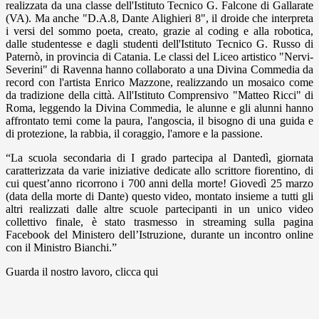
realizzata da una classe dell'Istituto Tecnico G. Falcone di Gallarate
(VA). Ma anche "D.A.8, Dante Alighieri 8", il droide che interpreta
i versi del sommo poeta, creato, grazie al coding e alla robotica,
dalle studentesse e dagli studenti dell'Istituto Tecnico G. Russo di
Paternò, in provincia di Catania. Le classi del Liceo artistico "Nervi-
Severini" di Ravenna hanno collaborato a una Divina Commedia da
record con l'artista Enrico Mazzone, realizzando un mosaico come
da tradizione della città. All'Istituto Comprensivo "Matteo Ricci" di
Roma, leggendo la Divina Commedia, le alunne e gli alunni hanno
affrontato temi come la paura, l'angoscia, il bisogno di una guida e
di protezione, la rabbia, il coraggio, l'amore e la passione.
“La scuola secondaria di I grado partecipa al Dantedì, giornata
caratterizzata da varie iniziative dedicate allo scrittore fiorentino, di
cui quest’anno ricorrono i 700 anni della morte! Giovedì 25 marzo
(data della morte di Dante) questo video, montato insieme a tutti gli
altri realizzati dalle altre scuole partecipanti in un unico video
collettivo finale, è stato trasmesso in streaming sulla pagina
Facebook del Ministero dell’Istruzione, durante un incontro online
con il Ministro Bianchi.”
Guarda il nostro lavoro, clicca qui