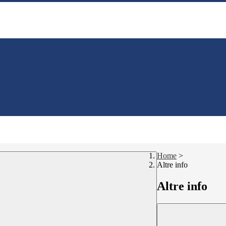
Home
>
Altre info
Altre info