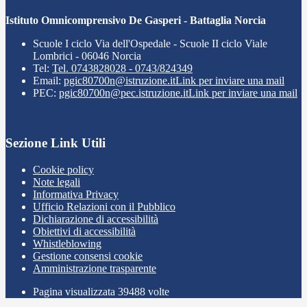
Istituto Omnicomprensivo De Gasperi - Battaglia Norcia
Scuole I ciclo Via dell'Ospedale - Scuole II ciclo Viale
Lombrici - 06046 Norcia
Tel:
Tel. 0743828028 - 0743/824349
Email:
pgic80700n@istruzione.it
Link per inviare una mail
PEC:
pgic80700n@pec.istruzione.it
Link per inviare una mail
Sezione Link Utili
Cookie policy
Note legali
Informativa Privacy
Ufficio Relazioni con il Pubblico
Dichiarazione di accessibilità
Obiettivi di accessibilità
Whistleblowing
Gestione consensi cookie
Amministrazione trasparente
Pagina visualizzata
39488
volte