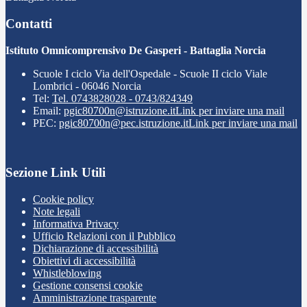
Contatti
Istituto Omnicomprensivo De Gasperi - Battaglia Norcia
Scuole I ciclo Via dell'Ospedale - Scuole II ciclo Viale
Lombrici - 06046 Norcia
Tel:
Tel. 0743828028 - 0743/824349
Email:
pgic80700n@istruzione.it
Link per inviare una mail
PEC:
pgic80700n@pec.istruzione.it
Link per inviare una mail
Sezione Link Utili
Cookie policy
Note legali
Informativa Privacy
Ufficio Relazioni con il Pubblico
Dichiarazione di accessibilità
Obiettivi di accessibilità
Whistleblowing
Gestione consensi cookie
Amministrazione trasparente